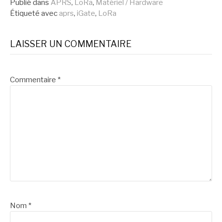
la
Publié dans
APRS
,
LoRa
,
Matériel / Hardware
Étiqueté avec
aprs
,
iGate
,
LoRa
suite
LAISSER UN COMMENTAIRE
Commentaire
*
Nom
*