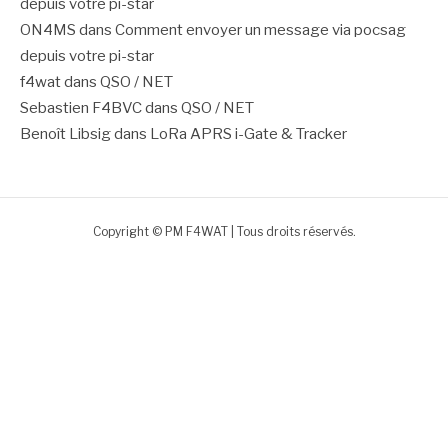
depuis votre pi-star
ON4MS
dans
Comment envoyer un message via pocsag
depuis votre pi-star
f4wat
dans
QSO / NET
Sebastien F4BVC
dans
QSO / NET
Benoît Libsig
dans
LoRa APRS i-Gate & Tracker
Copyright © PM F4WAT | Tous droits réservés.