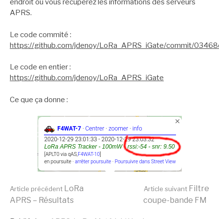
endroit ou vous récupérez les informations des serveurs
APRS.
Le code commité :
https://github.com/jdenoy/LoRa_APRS_iGate/commit/03
Le code en entier :
https://github.com/jdenoy/LoRa_APRS_iGate
Ce que ça donne :
Lire
LoRa
Filtre
Article précédent
Article suivant
APRS – Résultats
coupe-bande FM