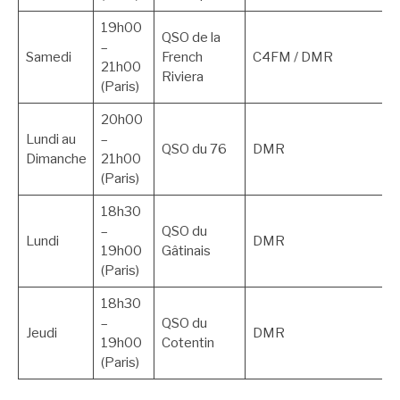
19h00
QSO de la
–
Samedi
French
C4FM / DMR
21h00
Riviera
(Paris)
20h00
Lundi au
–
QSO du 76
DMR
Dimanche
21h00
(Paris)
18h30
–
QSO du
Lundi
DMR
19h00
Gâtinais
(Paris)
18h30
–
QSO du
Jeudi
DMR
19h00
Cotentin
(Paris)