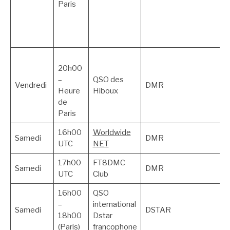
Paris
20h00
–
QSO des
Vendredi
DMR
Heure
Hiboux
de
Paris
16h00
Worldwide
Samedi
DMR
UTC
NET
17h00
FT8DMC
Samedi
DMR
UTC
Club
16h00
QSO
–
international
Samedi
DSTAR
18h00
Dstar
(Paris)
francophone