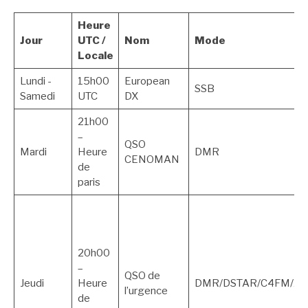
Heure
Jour
UTC /
Nom
Mode
Locale
Lundi -
15h00
European
SSB
Samedi
UTC
DX
21h00
–
QSO
Mardi
Heure
DMR
CENOMAN
de
paris
20h00
–
QSO de
Jeudi
Heure
DMR/DSTAR/C4FM/Ana
l’urgence
de