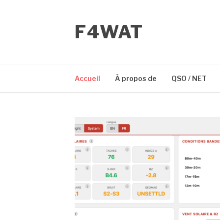
Aller
au
F4WAT
contenu
Accueil
À propos de
QSO / NET