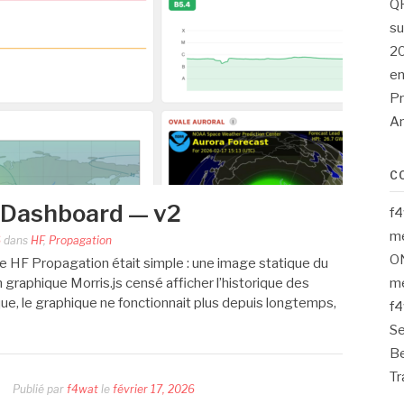
QR
su
20
en
Pr
A
C
 Dashboard — v2
f
me
6
dans
HF
,
Propagation
O
e HF Propagation était simple : une image statique du
raphique Morris.js censé afficher l’historique des
me
ue, le graphique ne fonctionnait plus depuis longtemps,
f
S
Be
Tr
Publié par
f4wat
le
février 17, 2026