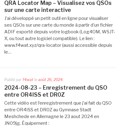
QRA Locator Map – Visualisez vos QSOs
sur une carte interactive
J’ai développé un petit outil en ligne pour visualiser
ses QSOs sur une carte du monde à partir d’un fichier
ADIF exporté depuis votre logbook (Log4OM, WSJT-
X, ou tout autre logiciel compatible). Le lien :
www.f4wat.xyz/qra-locator (aussi accessible depuis
le…
Publié par
f4wat
le
août 26, 2024
2024-08-23 – Enregistrement du QSO
entre OR4ISS et DR0Z
Cette vidéo est l’enregistrement que j’ai fait du QSO
entre OR4ISS et DR0Z au Gymnase Stadt
Meshchede en Allemagne le 23 aout 2024 en
JN09jg. Équipement :