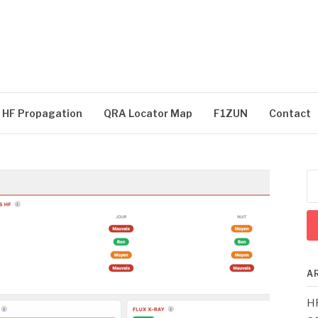
HF Propagation
QRA Locator Map
F1ZUN
Contact
Re
A
HF