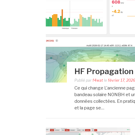
HF Propagation
Publié par
f4wat
le
février 17, 202
Ce qui change L’ancienne pag
bandeau solaire N0NBH et un g
données collectées. En pratiq
et la page se…