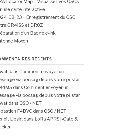
A Locator Map – Visualisez vos QSOs
r une carte interactive
24-08-23 – Enregistrement du QSO
tre OR4ISS et DR0Z
éparation d’un Badge e-ink
ntenne Moxon
OMMENTAIRES RÉCENTS
4wat
dans
Comment envoyer un
ssage via pocsag depuis votre pi-star
N4MS
dans
Comment envoyer un
ssage via pocsag depuis votre pi-star
4wat
dans
QSO / NET
ebastien F4BVC
dans
QSO / NET
noît Libsig
dans
LoRa APRS i-Gate &
acker