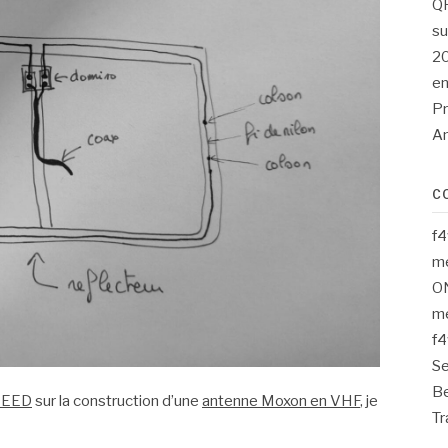
QR
su
20
en
Pr
A
C
f
me
O
me
f
S
Be
4EED
sur la construction d’une
antenne Moxon en VHF
, je
Tr