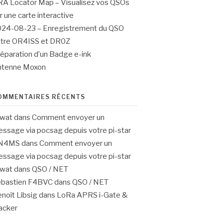
A Locator Map – Visualisez vos QSOs
r une carte interactive
24-08-23 – Enregistrement du QSO
tre OR4ISS et DR0Z
éparation d’un Badge e-ink
ntenne Moxon
OMMENTAIRES RÉCENTS
4wat
dans
Comment envoyer un
ssage via pocsag depuis votre pi-star
N4MS
dans
Comment envoyer un
ssage via pocsag depuis votre pi-star
4wat
dans
QSO / NET
ebastien F4BVC
dans
QSO / NET
noît Libsig
dans
LoRa APRS i-Gate &
acker