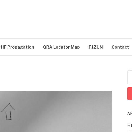
HF Propagation
QRA Locator Map
F1ZUN
Contact
Re
A
HF