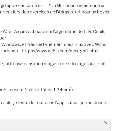
agi tappe » accordé sur 121.5Mhz pour une antenne un
au vent lors des exercices de l’Adrasec (et pour un besoin
n de AC6LA qui s’est basé sur l’algorithme de L. B. Cebik,
uer.
 Windows, et très certainement sous linux avec Wine.
e suivante :
https://www.ac6la.com/moxgen1.html
ue j’ai trouvé dans mon magasin de bricolage local, soit :
après mesure était plutôt du 1,34mm²)
câble, je rentre le tout dans l’application qui me donne