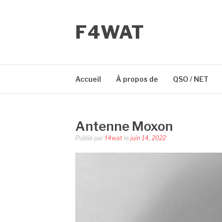
Aller
au
F4WAT
contenu
Accueil
À propos de
QSO / NET
Antenne Moxon
Publié par
f4wat
le
juin 14, 2022