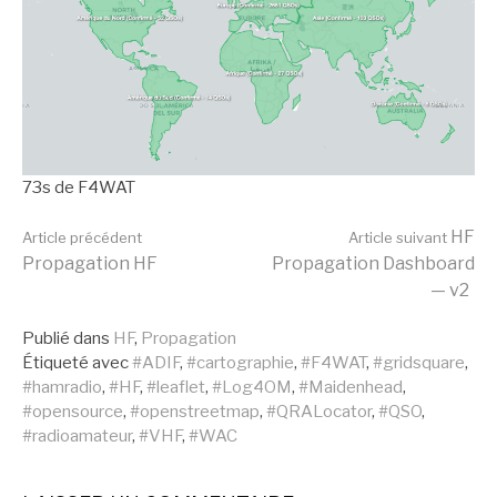
73s de F4WAT
Lire
HF
Article précédent
Article suivant
Propagation HF
Propagation Dashboard
— v2
la
Publié dans
HF
,
Propagation
Étiqueté avec
#ADIF
,
#cartographie
,
#F4WAT
,
#gridsquare
,
suite
#hamradio
,
#HF
,
#leaflet
,
#Log4OM
,
#Maidenhead
,
#opensource
,
#openstreetmap
,
#QRALocator
,
#QSO
,
#radioamateur
,
#VHF
,
#WAC